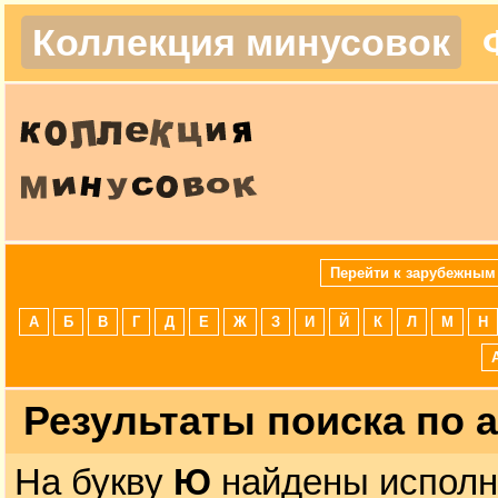
Коллекция минусовок
Перейти к зарубежным
А
Б
В
Г
Д
Е
Ж
З
И
Й
К
Л
М
Н
Результаты поиска по 
На букву
Ю
найдены исполни