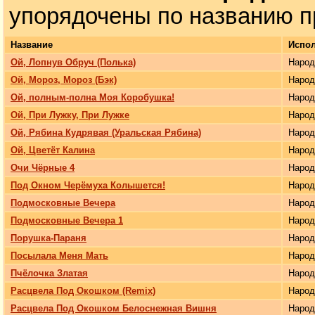
упорядочены по названию п
Название
Испо
Ой, Лопнув Обруч (Полька)
Наро
Ой, Мороз, Мороз (Бэк)
Наро
Ой, полным-полна Моя Коробушка!
Наро
Ой, При Лужку, При Лужке
Наро
Ой, Рябина Кудрявая (Уральская Рябина)
Наро
Ой, Цветёт Калина
Наро
Очи Чёрные 4
Наро
Под Окном Черёмуха Колышется!
Наро
Подмосковные Вечера
Наро
Подмосковные Вечера 1
Наро
Порушка-Параня
Наро
Посылала Меня Мать
Наро
Пчёлочка Златая
Наро
Расцвела Под Окошком (Remix)
Наро
Расцвела Под Окошком Белоснежная Вишня
Наро