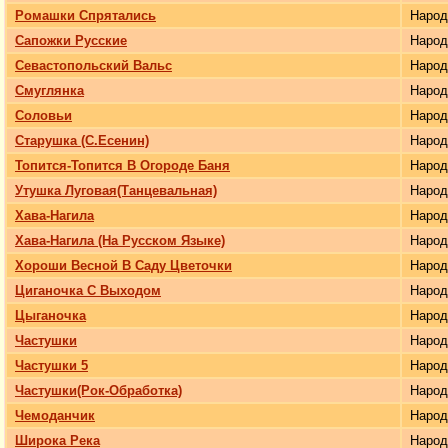
Ромашки Спрятались
Наро
Сапожки Русские
Наро
Севастопольский Вальс
Наро
Смуглянка
Наро
Соловьи
Наро
Старушка (С.Есенин)
Наро
Топится-Топится В Огороде Баня
Наро
Утушка Луговая(Танцевальная)
Наро
Хава-Нагила
Наро
Хава-Нагила (На Русском Языке)
Наро
Хороши Весной В Саду Цветочки
Наро
Циганочка С Выходом
Наро
Цыганочка
Наро
Частушки
Наро
Частушки 5
Наро
Частушки(Рок-Обработка)
Наро
Чемоданчик
Наро
Широка Река
Наро