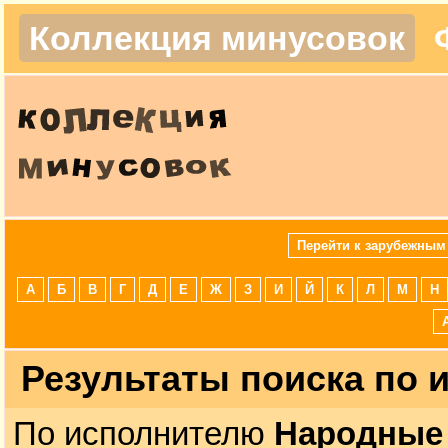
Коллекция минусовок
Перейти к зарубежным
А
Б
В
Г
Д
Е
Ж
З
И
Й
К
Л
М
Н
Результаты поиска по
По исполнителю
Народные