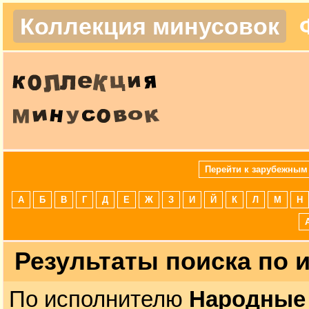
Коллекция минусовок
Перейти к зарубежным
А
Б
В
Г
Д
Е
Ж
З
И
Й
К
Л
М
Н
Результаты поиска по
По исполнителю
Народные