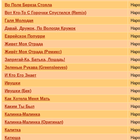
Во Поле Береза Стояла
Нар
Вот Кто-То С Горочки Спустился (Remix)
Нар
Галя Молодая
Нар
Давай, Дружок, По Вологде Кружок
Нар
Еврейское Попурри
Нар
Живет Моя Отрада
Нар
Живёт Моя Отрада (Ремикс)
Нар
Запрягай-Ка, Батька, Лошадь!
Нар
Зеленые Рукава (Greensleeves)
Нар
И Кто Его Знает
Нар
Ивушки
Нар
Ивушки (Бек)
Нар
Как Хотела Меня Мать
Нар
Каким Ты Был
Нар
Калинка-Малинка
Нар
Калинка-Малинка (Оригинал)
Нар
Калитка
Нар
Катюша
Нар