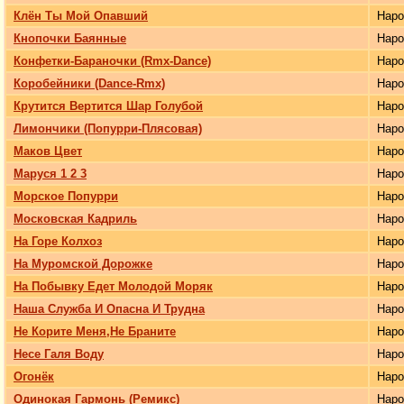
Клён Ты Мой Опавший
Нар
Кнопочки Баянные
Нар
Конфетки-Бараночки (Rmx-Dance)
Нар
Коробейники (Dance-Rmx)
Нар
Крутится Вертится Шар Голубой
Нар
Лимончики (Попурри-Плясовая)
Нар
Маков Цвет
Нар
Маруся 1 2 3
Нар
Морское Попурри
Нар
Московская Кадриль
Нар
На Горе Колхоз
Нар
На Муромской Дорожке
Нар
На Побывку Едет Молодой Моряк
Нар
Наша Служба И Опасна И Трудна
Нар
Не Корите Меня,Не Браните
Нар
Несе Галя Воду
Нар
Огонёк
Нар
Одинокая Гармонь (Ремикс)
Нар