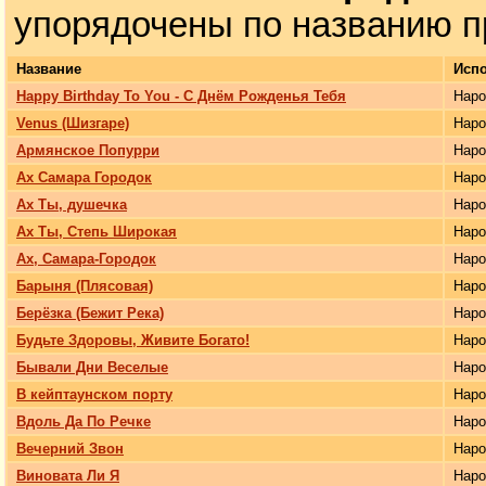
упорядочены по названию п
Название
Исп
Happy Birthday To You - С Днём Рожденья Тебя
Нар
Venus (Шизгаре)
Нар
Армянское Попурри
Нар
Ах Самара Городок
Нар
Ах Ты, душечка
Нар
Ах Ты, Степь Широкая
Нар
Ах, Самара-Городок
Нар
Барыня (Плясовая)
Нар
Берёзка (Бежит Река)
Нар
Будьте Здоровы, Живите Богато!
Нар
Бывали Дни Веселые
Нар
В кейптаунском порту
Нар
Вдоль Да По Речке
Нар
Вечерний Звон
Нар
Виновата Ли Я
Нар